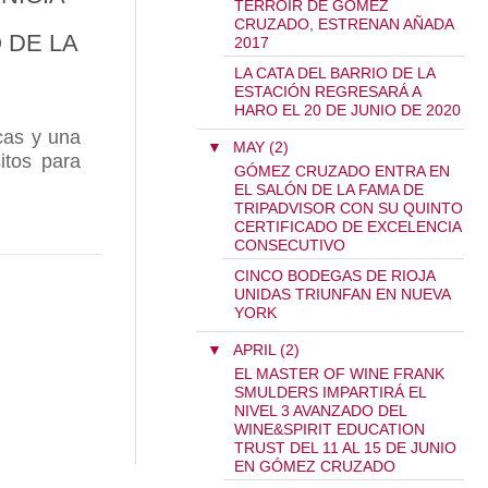
TERROIR DE GÓMEZ
CRUZADO, ESTRENAN AÑADA
 DE LA
2017
LA CATA DEL BARRIO DE LA
ESTACIÓN REGRESARÁ A
HARO EL 20 DE JUNIO DE 2020
cas y una
▼
MAY (2)
itos para
GÓMEZ CRUZADO ENTRA EN
EL SALÓN DE LA FAMA DE
RIO DE LA ESTACIÓN
TRIPADVISOR CON SU QUINTO
DEGAS GÓMEZ CRUZADO INICIA LA AMPLIACIÓN D
CERTIFICADO DE EXCELENCIA
CONSECUTIVO
CINCO BODEGAS DE RIOJA
UNIDAS TRIUNFAN EN NUEVA
YORK
▼
APRIL (2)
EL MASTER OF WINE FRANK
SMULDERS IMPARTIRÁ EL
NIVEL 3 AVANZADO DEL
WINE&SPIRIT EDUCATION
TRUST DEL 11 AL 15 DE JUNIO
EN GÓMEZ CRUZADO