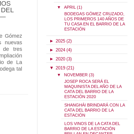
MOS
▼
APRIL (1)
 DEL
BODEGAS GÓMEZ CRUZADO,
”—
LOS PRIMEROS 140 AÑOS DE
TU CASA EN EL BARRIO DE LA
ESTACIÓN
 de Gómez
►
2025 (2)
s nuevas
 de tres
►
2024 (4)
ampliación
►
2020 (3)
rio de La
▼
2019 (21)
bodega tal
▼
NOVEMBER (3)
JOSEP ROCA SERÁ EL
ESTRAS NUEVAS INSTALACIONES EXPLICADAS PO
MAQUINISTA DEL AÑO DE LA
CATA DEL BARRIO DE LA
ESTACIÓN 2020
SHANGHÁI BRINDARÁ CON LA
BAUTISTA SÁENZ PARTE II —“CRECEMOS EN ESPA
CATA DEL BARRIO DE LA
ESTACIÓN
LOS VINOS DE LA CATA DEL
BARRIO DE LA ESTACIÓN
BRILLAN EN DECANTER