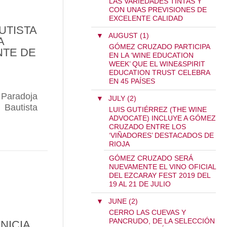
LAS VARIEDADES TINTAS Y
CON UNAS PREVISIONES DE
EXCELENTE CALIDAD
UTISTA
▼
AUGUST (1)
A
GÓMEZ CRUZADO PARTICIPA
NTE DE
EN LA ‘WINE EDUCATION
WEEK’ QUE EL WINE&SPIRIT
EDUCATION TRUST CELEBRA
EN 45 PAÍSES
Paradoja
▼
JULY (2)
Bautista
LUIS GUTIÉRREZ (THE WINE
ADVOCATE) INCLUYE A GÓMEZ
CRUZADO ENTRE LOS
 CASA EN EL BARRIO DE LA ESTACIÓN
ESTRO ENÓLOGO, JUAN BAUTISTA SÁENZ, EN “L
‘VIÑADORES’ DESTACADOS DE
RIOJA
GÓMEZ CRUZADO SERÁ
NUEVAMENTE EL VINO OFICIAL
DEL EZCARAY FEST 2019 DEL
19 AL 21 DE JULIO
▼
JUNE (2)
CERRO LAS CUEVAS Y
PANCRUDO, DE LA SELECCIÓN
NICIA