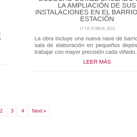
LA AMPLIACIÓN DE SUS
INSTALACIONES EN EL BARRIO
ESTACIÓN
17 OCTOBER 2024
,
s
La obra incluye una nueva nave de barri
sala de elaboración en pequeños depós
trabajar con mayor precisión cada viñedo.
5: RIOJA Y BORGOÑA SE DAN LA MANO EN EL BAR
ABOUT BO
LEER MÁS
2
3
4
Next »