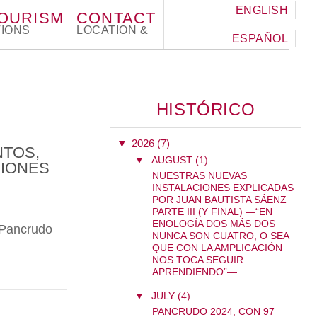
ENGLISH
TOURISM
CONTACT
IONS
LOCATION &
ESPAÑOL
HISTÓRICO
▼
2026 (7)
NTOS,
▼
AUGUST (1)
CIONES
NUESTRAS NUEVAS
INSTALACIONES EXPLICADAS
POR JUAN BAUTISTA SÁENZ
PARTE III (Y FINAL) —“EN
ENOLOGÍA DOS MÁS DOS
Pancrudo
NUNCA SON CUATRO, O SEA
QUE CON LA AMPLICACIÓN
NOS TOCA SEGUIR
NCRUDO 2024, CON 97 PUNTOS, LIDERA LAS NU
APRENDIENDO”—
▼
JULY (4)
PANCRUDO 2024, CON 97