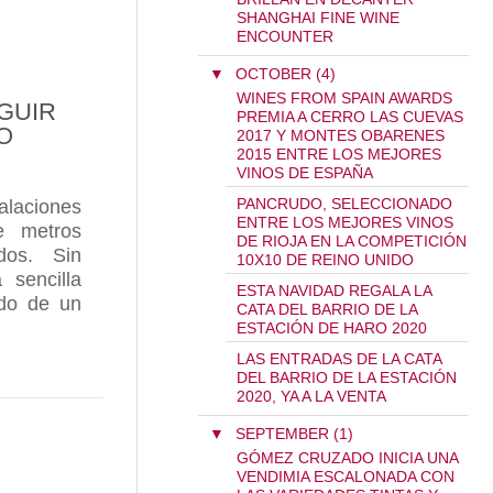
SHANGHAI FINE WINE
ENCOUNTER
▼
OCTOBER (4)
WINES FROM SPAIN AWARDS
GUIR
PREMIA A CERRO LAS CUEVAS
O
2017 Y MONTES OBARENES
2015 ENTRE LOS MEJORES
VINOS DE ESPAÑA
alaciones
PANCRUDO, SELECCIONADO
ENTRE LOS MEJORES VINOS
e metros
DE RIOJA EN LA COMPETICIÓN
dos. Sin
10X10 DE REINO UNIDO
sencilla
ESTA NAVIDAD REGALA LA
ido de un
CATA DEL BARRIO DE LA
ESTACIÓN DE HARO 2020
SPACIO Y TIEMPO PARA SEGUIR SIENDO GÓMEZ 
LAS ENTRADAS DE LA CATA
DEL BARRIO DE LA ESTACIÓN
2020, YA A LA VENTA
▼
SEPTEMBER (1)
GÓMEZ CRUZADO INICIA UNA
VENDIMIA ESCALONADA CON