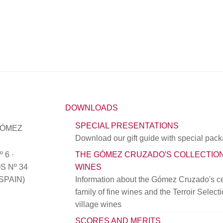
DOWNLOADS
SPECIAL PRESENTATIONS
GÓMEZ
Download our gift guide with special pac
 6 ·
THE GÓMEZ CRUZADO'S COLLECTIO
 Nº 34
WINES
(SPAIN)
Information about the Gómez Cruzado's ce
family of fine wines and the Terroir Select
village wines
SCORES AND MERITS