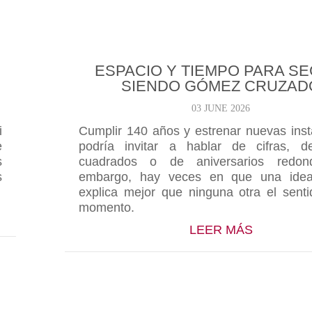
ESPACIO Y TIEMPO PARA SE
SIENDO GÓMEZ CRUZAD
03 JUNE 2026
i
Cumplir 140 años y estrenar nuevas inst
e
podría invitar a hablar de cifras, d
s
cuadrados o de aniversarios redon
s
embargo, hay veces en que una idea 
explica mejor que ninguna otra el sent
momento.
MEZ CRUZADO… DE LA FORMA QUE QUIERAS
ABOUT E
LEER MÁS