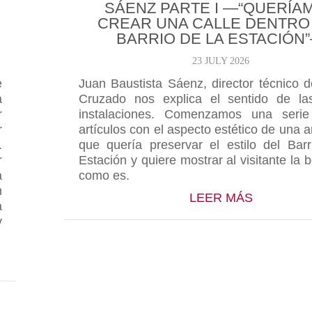
SÁENZ PARTE I —“QUERÍA
CREAR UNA CALLE DENTRO
BARRIO DE LA ESTACIÓN
23 JULY 2026
e
Juan Baustista Sáenz, director técnico
a
Cruzado nos explica el sentido de la
r
instalaciones. Comenzamos una serie
r
artículos con el aspecto estético de una 
.
que quería preservar el estilo del Bar
r
Estación y quiere mostrar al visitante la 
a
como es.
n
ABOUT NU
LEER MÁS
a
y
 NUEVAS INSTALACIONES EXPLICADAS POR JUAN 