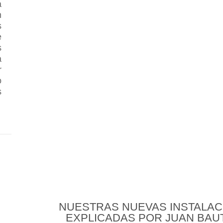
a
n
s
e
s
a
r
o
s
 NUEVAS INSTALACIONES EXPLICADAS POR JUAN B
NUESTRAS NUEVAS INSTALAC
EXPLICADAS POR JUAN BAU