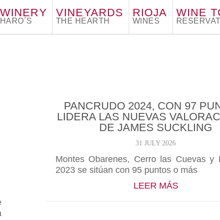
WINERY
VINEYARDS
RIOJA
WINE 
HARO´S
THE HEARTH
WINES
RESERVAT
PANCRUDO 2024, CON 97 PU
LIDERA LAS NUEVAS VALORA
DE JAMES SUCKLING
31 JULY 2026
Montes Obarenes, Cerro las Cuevas y 
2023 se sitúan con 95 puntos o más
ABOUT PA
LEER MÁS
e
a