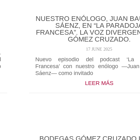
NUESTRO ENÓLOGO, JUAN BA
SÁENZ, EN “LA PARADOJ
FRANCESA”. LA VOZ DIVERGE
GÓMEZ CRUZADO.
17 JUNE 2025
.
d
Nuevo episodio del podcast ‘La 
o
Francesa’ con nuestro enólogo —Juan 
Sáenz— como invitado
GÓMEZ CRUZADO, LOS PRIMEROS 140 AÑOS DE TU
ABOUT NU
LEER MÁS
BODEGAS GÓMEZ CRUZADO I