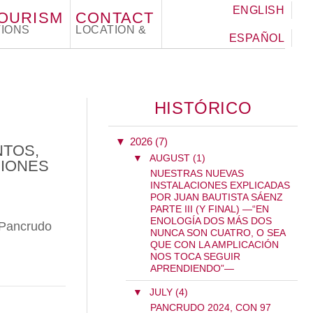
ENGLISH
TOURISM
CONTACT
IONS
LOCATION &
ESPAÑOL
HISTÓRICO
▼
2026 (7)
NTOS,
▼
AUGUST (1)
CIONES
NUESTRAS NUEVAS
INSTALACIONES EXPLICADAS
POR JUAN BAUTISTA SÁENZ
PARTE III (Y FINAL) —“EN
ENOLOGÍA DOS MÁS DOS
Pancrudo
NUNCA SON CUATRO, O SEA
QUE CON LA AMPLICACIÓN
NOS TOCA SEGUIR
NCRUDO 2024, CON 97 PUNTOS, LIDERA LAS NU
APRENDIENDO”—
▼
JULY (4)
PANCRUDO 2024, CON 97