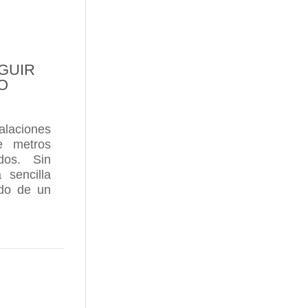
GUIR
O
alaciones
e metros
dos. Sin
sencilla
ido de un
SPACIO Y TIEMPO PARA SEGUIR SIENDO GÓMEZ 