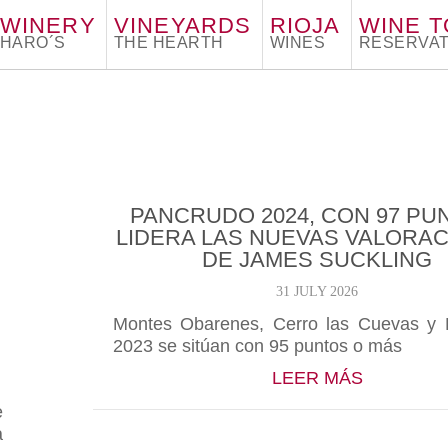
WINERY
VINEYARDS
RIOJA
WINE 
HARO´S
THE HEARTH
WINES
RESERVAT
PANCRUDO 2024, CON 97 PU
LIDERA LAS NUEVAS VALORA
DE JAMES SUCKLING
31 JULY 2026
Montes Obarenes, Cerro las Cuevas y 
2023 se sitúan con 95 puntos o más
ABOUT PA
LEER MÁS
e
a