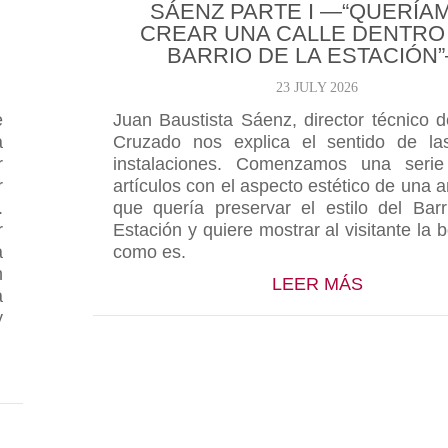
SÁENZ PARTE I —“QUERÍA
CREAR UNA CALLE DENTRO
BARRIO DE LA ESTACIÓN
23 JULY 2026
e
Juan Baustista Sáenz, director técnico
a
Cruzado nos explica el sentido de la
r
instalaciones. Comenzamos una serie
r
artículos con el aspecto estético de una 
.
que quería preservar el estilo del Bar
r
Estación y quiere mostrar al visitante la 
a
como es.
n
ABOUT NU
LEER MÁS
a
y
 NUEVAS INSTALACIONES EXPLICADAS POR JUAN 