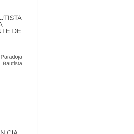
UTISTA
A
NTE DE
Paradoja
Bautista
 CASA EN EL BARRIO DE LA ESTACIÓN
ESTRO ENÓLOGO, JUAN BAUTISTA SÁENZ, EN “L
NICIA