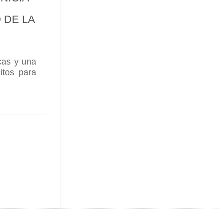
 DE LA
cas y una
itos para
RIO DE LA ESTACIÓN
DEGAS GÓMEZ CRUZADO INICIA LA AMPLIACIÓN D