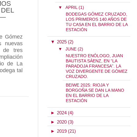
MOS
▼
APRIL (1)
 DEL
BODEGAS GÓMEZ CRUZADO,
”—
LOS PRIMEROS 140 AÑOS DE
TU CASA EN EL BARRIO DE LA
ESTACIÓN
 de Gómez
▼
2025 (2)
s nuevas
▼
JUNE (2)
 de tres
NUESTRO ENÓLOGO, JUAN
ampliación
BAUTISTA SÁENZ, EN “LA
rio de La
PARADOJA FRANCESA”. LA
bodega tal
VOZ DIVERGENTE DE GÓMEZ
CRUZADO.
BEIWE 2025: RIOJA Y
ESTRAS NUEVAS INSTALACIONES EXPLICADAS PO
BORGOÑA SE DAN LA MANO
EN EL BARRIO DE LA
ESTACIÓN
►
2024 (4)
BAUTISTA SÁENZ PARTE II —“CRECEMOS EN ESPA
►
2020 (3)
►
2019 (21)