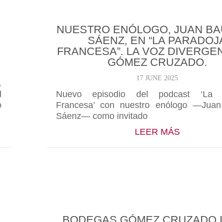
NUESTRO ENÓLOGO, JUAN BA
SÁENZ, EN “LA PARADOJ
FRANCESA”. LA VOZ DIVERGE
GÓMEZ CRUZADO.
17 JUNE 2025
.
d
Nuevo episodio del podcast ‘La 
o
Francesa’ con nuestro enólogo —Juan 
Sáenz— como invitado
GÓMEZ CRUZADO, LOS PRIMEROS 140 AÑOS DE TU
ABOUT NU
LEER MÁS
BODEGAS GÓMEZ CRUZADO I