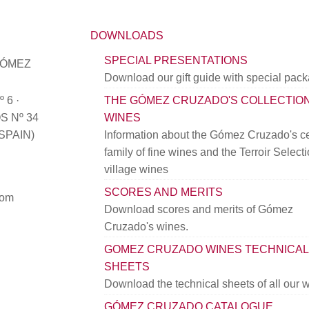
DOWNLOADS
SPECIAL PRESENTATIONS
GÓMEZ
Download our gift guide with special pac
 6 ·
THE GÓMEZ CRUZADO'S COLLECTIO
 Nº 34
WINES
(SPAIN)
Information about the Gómez Cruzado's ce
family of fine wines and the Terroir Select
village wines
SCORES AND MERITS
com
Download scores and merits of Gómez
Cruzado's wines.
GOMEZ CRUZADO WINES TECHNICAL
SHEETS
Download the technical sheets of all our 
GÓMEZ CRUZADO CATALOGUE