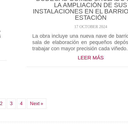
LA AMPLIACIÓN DE SUS
INSTALACIONES EN EL BARRIO
ESTACIÓN
17 OCTOBER 2024
,
s
La obra incluye una nueva nave de barri
sala de elaboración en pequeños depós
trabajar con mayor precisión cada viñedo.
5: RIOJA Y BORGOÑA SE DAN LA MANO EN EL BAR
ABOUT BO
LEER MÁS
2
3
4
Next »