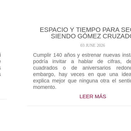
ESPACIO Y TIEMPO PARA SE
SIENDO GÓMEZ CRUZAD
03 JUNE 2026
i
Cumplir 140 años y estrenar nuevas inst
e
podría invitar a hablar de cifras, d
s
cuadrados o de aniversarios redon
s
embargo, hay veces en que una idea 
explica mejor que ninguna otra el sent
momento.
MEZ CRUZADO… DE LA FORMA QUE QUIERAS
ABOUT E
LEER MÁS