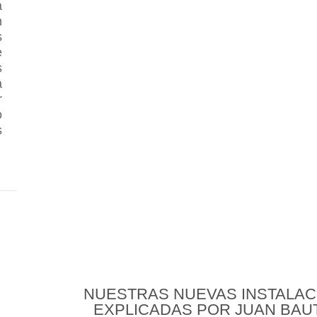
a
n
s
e
s
a
r
o
s
 NUEVAS INSTALACIONES EXPLICADAS POR JUAN B
NUESTRAS NUEVAS INSTALAC
EXPLICADAS POR JUAN BAU