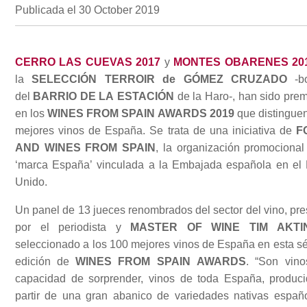
Publicada el 30 October 2019
CERRO LAS CUEVAS 2017
y
MONTES OBARENES 20
la
SELECCIÓN TERROIR de GÓMEZ CRUZADO
-b
del
BARRIO DE LA ESTACIÓN
de la Haro-, han sido pre
en los
WINES FROM SPAIN AWARDS 2019
que distinguen
mejores vinos de España. Se trata de una iniciativa de
F
AND WINES FROM SPAIN
, la organización promocional
‘marca España’ vinculada a la Embajada española en el
Unido.
Un panel de 13 jueces renombrados del sector del vino, pre
por el periodista y
MASTER OF WINE TIM AKTI
seleccionado a los 100 mejores vinos de España en esta s
edición de
WINES FROM SPAIN AWARDS
. “Son vin
capacidad de sorprender, vinos de toda España, produc
partir de una gran abanico de variedades nativas españ