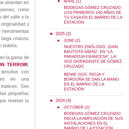
▼
APRIL (1)
se asientan en
BODEGAS GÓMEZ CRUZADO,
barenes, como
LOS PRIMEROS 140 AÑOS DE
 del valle y la
TU CASA EN EL BARRIO DE LA
ESTACIÓN
 originalidad y
e herramientas
►
2025 (2)
larga crianza,
►
JUNE (2)
 botella.
NUESTRO ENÓLOGO, JUAN
BAUTISTA SÁENZ, EN “LA
PARADOJA FRANCESA”. LA
 en la gama de
VOZ DIVERGENTE DE GÓMEZ
N TERROIR
,
CRUZADO.
 terruños con
BEIWE 2025: RIOJA Y
lares en una
BORGOÑA SE DAN LA MANO
EN EL BARRIO DE LA
 matices. Son
ESTACIÓN
 las pequeñas
►
2024 (4)
que revelan la
►
OCTOBER (2)
BODEGAS GÓMEZ CRUZADO
INICIA LA AMPLIACIÓN DE SUS
INSTALACIONES EN EL
BARRIO DE LA ESTACIÓN