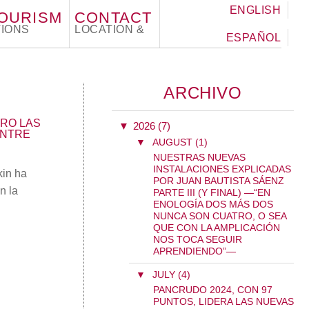
ENGLISH
TOURISM
CONTACT
IONS
LOCATION &
ESPAÑOL
ARCHIVO
RRO LAS
▼
2026 (7)
ENTRE
▼
AUGUST (1)
NUESTRAS NUEVAS
INSTALACIONES EXPLICADAS
kin ha
POR JUAN BAUTISTA SÁENZ
n la
PARTE III (Y FINAL) —“EN
ENOLOGÍA DOS MÁS DOS
NUNCA SON CUATRO, O SEA
QUE CON LA AMPLICACIÓN
NOS TOCA SEGUIR
APRENDIENDO”—
▼
JULY (4)
PANCRUDO 2024, CON 97
PUNTOS, LIDERA LAS NUEVAS