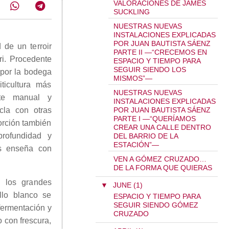
VALORACIONES DE JAMES
SUCKLING
NUESTRAS NUEVAS
INSTALACIONES EXPLICADAS
POR JUAN BAUTISTA SÁENZ
d de un terroir
PARTE II —“CRECEMOS EN
ri. Procedente
ESPACIO Y TIEMPO PARA
SEGUIR SIENDO LOS
 por la bodega
MISMOS”—
ticultura más
NUESTRAS NUEVAS
nte manual y
INSTALACIONES EXPLICADAS
cla con otras
POR JUAN BAUTISTA SÁENZ
PARTE I —“QUERÍAMOS
orción también
CREAR UNA CALLE DENTRO
rofundidad y
DEL BARRIO DE LA
ESTACIÓN”—
os enseña con
VEN A GÓMEZ CRUZADO…
DE LA FORMA QUE QUIERAS
 los grandes
▼
JUNE (1)
llo blanco se
ESPACIO Y TIEMPO PARA
SEGUIR SIENDO GÓMEZ
fermentación y
CRUZADO
o con frescura,