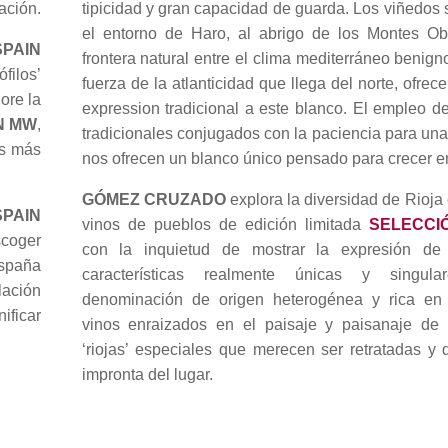
ación.
tipicidad y gran capacidad de guarda. Los viñedos 
el entorno de Haro, al abrigo de los Montes O
PAIN
frontera natural entre el clima mediterráneo benigno
filos’
fuerza de la atlanticidad que llega del norte, ofrece
ore la
expression tradicional a este blanco. El empleo d
N MW
,
tradicionales conjugados con la paciencia para una 
es más
nos ofrecen un blanco único pensado para crecer en
GÓMEZ CRUZADO
explora la diversidad de Rioja
PAIN
vinos de pueblos de edición limitada
SELECCIÓ
scoger
con la inquietud de mostrar la expresión de
España
características realmente únicas y singu
lación
denominación de origen heterogénea y rica en
ficar
vinos enraizados en el paisaje y paisanaje de
‘riojas’ especiales que merecen ser retratadas y 
impronta del lugar.