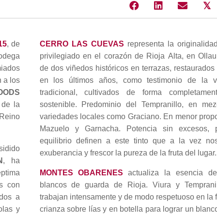
𝕏
15
, de
CERRO LAS CUEVAS
representa la originalida
odega
privilegiado en el corazón de Rioja Alta, en Ollau
miados
de dos viñedos históricos en terrazas, restaurados
 a los
en los últimos años, como testimonio de la vi
OODS
tradicional, cultivados de forma completame
 de la
sostenible. Predominio del Tempranillo, en mez
 Reino
variedades locales como Graciano. En menor prop
Mazuelo y Garnacha. Potencia sin excesos, p
equilibrio definen a este tinto que a la vez n
sidido
exuberancia y frescor la pureza de la fruta del lugar.
N
, ha
éptima
MONTES OBARENES
actualiza la esencia de
os con
blancos de guarda de Rioja. Viura y Temprani
idos a
trabajan intensamente y de modo respetuoso en la 
olas y
crianza sobre lías y en botella para lograr un blanc