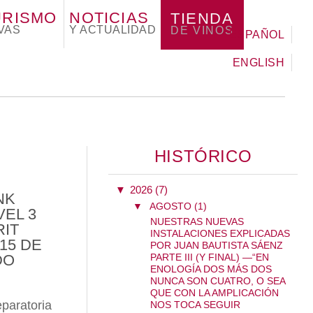
URISMO
NOTICIAS
TIENDA
VAS
Y ACTUALIDAD
DE VINOS
ESPAÑOL
ENGLISH
HISTÓRICO
▼
2026 (7)
NK
▼
AGOSTO (1)
VEL 3
NUESTRAS NUEVAS
RIT
INSTALACIONES EXPLICADAS
15 DE
POR JUAN BAUTISTA SÁENZ
DO
PARTE III (Y FINAL) —“EN
ENOLOGÍA DOS MÁS DOS
NUNCA SON CUATRO, O SEA
QUE CON LA AMPLICACIÓN
paratoria
NOS TOCA SEGUIR