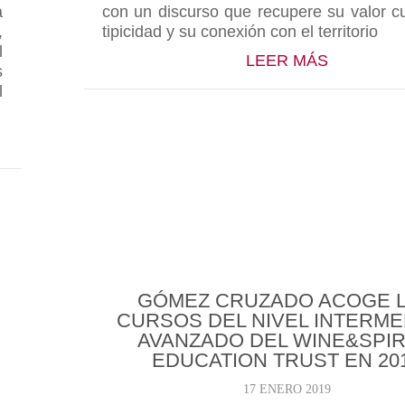
a
con un discurso que recupere su valor cu
,
tipicidad y su conexión con el territorio
l
ABOUT JU
LEER MÁS
s
l
ONIO LEZA: “DEBEMOS EVITAR EL RIESGO DE QUE
GÓMEZ CRUZADO ACOGE 
CURSOS DEL NIVEL INTERME
AVANZADO DEL WINE&SPIR
EDUCATION TRUST EN 20
17 ENERO 2019