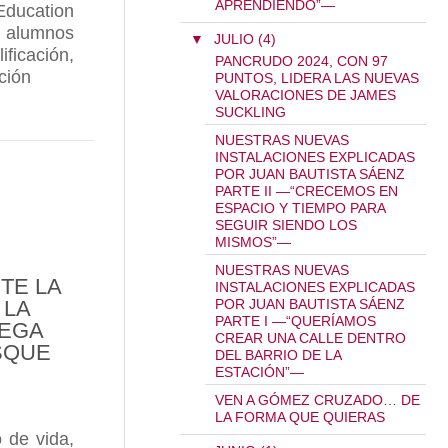
APRENDIENDO”—
Education
 alumnos
▼
JULIO (4)
RK
icación,
PANCRUDO 2024, CON 97
ción
PUNTOS, LIDERA LAS NUEVAS
VALORACIONES DE JAMES
 MASTER OF WINE FRANK SMULDERS IMPARTIRÁ EL
SUCKLING
NUESTRAS NUEVAS
INSTALACIONES EXPLICADAS
POR JUAN BAUTISTA SÁENZ
PARTE II —“CRECEMOS EN
ESPACIO Y TIEMPO PARA
SEGUIR SIENDO LOS
MISMOS”—
NUESTRAS NUEVAS
TE LA
INSTALACIONES EXPLICADAS
 LA
POR JUAN BAUTISTA SÁENZ
PARTE I —“QUERÍAMOS
DEGA
CREAR UNA CALLE DENTRO
SQUE
DEL BARRIO DE LA
ESTACIÓN”—
VEN A GÓMEZ CRUZADO… DE
LA FORMA QUE QUIERAS
 de vida,