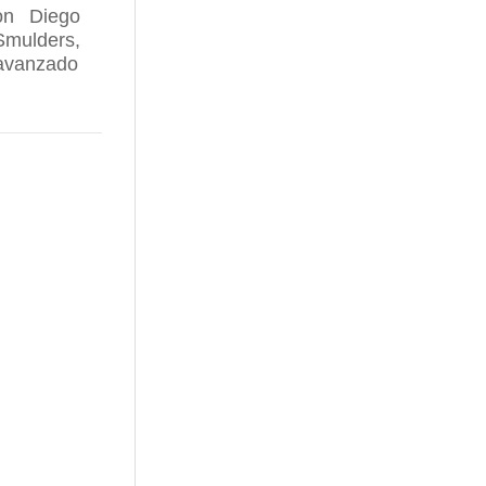
on Diego
mulders,
 avanzado
ÓMEZ CRUZADO ACOGE LOS CURSOS DEL NIVEL IN
NTRE LOS MEJORES DE RIOJA EN SU INFORME AN