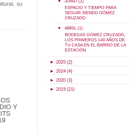
▼
JUNIO (1)
ltural, su
ESPACIO Y TIEMPO PARA
SEGUIR SIENDO GÓMEZ
CRUZADO
AN ANTONIO LEZA COMPARTE LA RECETA Y TÉCN
▼
ABRIL (1)
BODEGAS GÓMEZ CRUZADO,
LOS PRIMEROS 140 AÑOS DE
TU CASA EN EL BARRIO DE LA
 EL ENOTURISMO SE CONVIERTA EN UNA MODA PA
ESTACIÓN
►
2025 (2)
►
2024 (4)
►
2020 (3)
►
2019 (21)
LOS
DIO Y
ITS
19