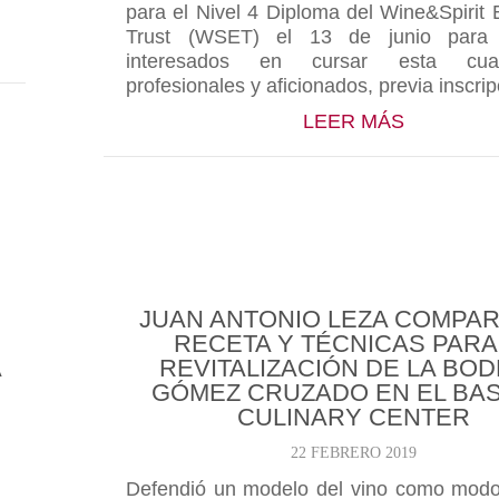
para el Nivel 4 Diploma del Wine&Spirit 
Trust (WSET) el 13 de junio para
DEGAS DE RIOJA UNIDAS TRIUNFAN EN NUEVA YO
interesados en cursar esta cualif
profesionales y aficionados, previa inscrip
ABOUT EL
LEER MÁS
JUAN ANTONIO LEZA COMPAR
RECETA Y TÉCNICAS PARA
A
REVITALIZACIÓN DE LA BO
GÓMEZ CRUZADO EN EL BA
CULINARY CENTER
22 FEBRERO 2019
Defendió un modelo del vino como modo