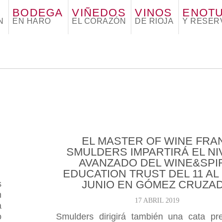
BODEGA
VIÑEDOS
VINOS
ENOT
N
EN HARO
EL CORAZÓN
DE RIOJA
Y RESER
EL MASTER OF WINE FRA
SMULDERS IMPARTIRÁ EL NI
AVANZADO DEL WINE&SPI
EDUCATION TRUST DEL 11 AL 
JUNIO EN GÓMEZ CRUZA
s
n
17 ABRIL 2019
a
o
Smulders dirigirá también una cata pre