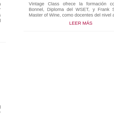
a
Vintage Class ofrece la formación c
r
Bonnel, Diploma del WSET, y Frank S
s
Master of Wine, como docentes del nivel
l
ABOUT G
LEER MÁS
N MW ENSALZA A LOS VINOS DE GÓMEZ CRUZADO E
l
z