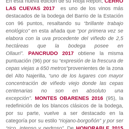
En esta nueva edición de su Rioja Report,
CERRO
LAS CUEVAS 2017
es uno de los vinos más
destacados de la bodega del Barrio de la Estación
con 96 puntos, resaltando su
“brillante trabajo
enológico”
en esta añada que
“por primera vez se
elabora con la uva procedente del viñedo de 2,5
hectáreas que la bodega posee en
Ollauri”.
PANCRUDO 2017
obtiene la misma
puntuación (96) por su
“expresión de la frescura de
cepas viejas a 650 metros”
provenientes de la zona
del Alto Najerilla,
“uno de los lugares con mayor
concentración de viñedo viejo donde las cepas
centenarias no son en absoluto una
excepción”.
MONTES OBARENES 2016
(95), la
redefinición de los blancos clásicos de la bodega,
por su parte, vuelve a ser destacado en la
categoría por su estilo
“riojano-borgoñón” y por ser
“rico, intenso y pedroso”.
De
HONORABLE 2015