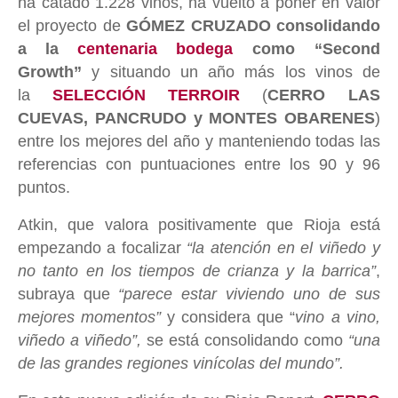
ha catado 1.228 vinos, ha vuelto a poner en valor
el proyecto de
GÓMEZ CRUZADO consolidando
a la
centenaria bodega
como “Second
Growth”
y situando un año más los vinos de
la
SELECCIÓN TERROIR
(
CERRO LAS
CUEVAS, PANCRUDO y MONTES OBARENES
)
entre los mejores del año y manteniendo todas las
referencias con puntuaciones entre los 90 y 96
puntos.
Atkin, que valora positivamente que Rioja está
empezando a focalizar
“la atención en el viñedo y
no tanto en los tiempos de crianza y la barrica”
,
subraya que
“parece estar viviendo uno de sus
mejores momentos”
y considera que “
vino a vino,
viñedo a viñedo”,
se está consolidando como
“una
de las grandes regiones vinícolas del mundo”.