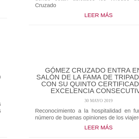
Cruzado
ZADO SERÁ NUEVAMENTE EL VINO OFICIAL DEL EZ
ABOUT C
LEER MÁS
GÓMEZ CRUZADO ENTRA E
0
SALÓN DE LA FAMA DE TRIPA
CON SU QUINTO CERTIFICA
EXCELENCIA CONSECUTI
30 MAYO 2019
s
s
Reconocimiento a la hospitalidad en fu
número de buenas opiniones de los viaje
EL BARRIO DE LA ESTACIÓN REGRESARÁ A HARO EL
ABOUT G
LEER MÁS