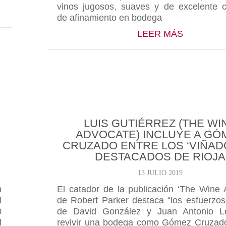
vinos jugosos, suaves y de excelente 
DAS DE LA CATA DEL BARRIO DE LA ESTACIÓN 202
de afinamiento en bodega
ABOUT GÓ
LEER MÁS
LUIS GUTIÉRREZ (THE WI
ADVOCATE) INCLUYE A GÓ
CRUZADO ENTRE LOS ‘VIÑAD
DESTACADOS DE RIOJA
13 JULIO 2019
n
El catador de la publicación ‘The Wine 
l
de Robert Parker destaca “los esfuerzos
0
de David González y Juan Antonio L
l
revivir una bodega como Gómez Cruzad