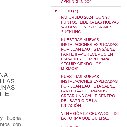
APRENDIENDO”—
▼
JULIO (4)
TA NAVIDAD REGALA LA CATA DEL BARRIO DE LA 
PANCRUDO 2024, CON 97
PUNTOS, LIDERA LAS NUEVAS
RIOJA EN LA COMPETICIÓN 10X10 DE REINO UNI
VALORACIONES DE JAMES
SUCKLING
NUESTRAS NUEVAS
INSTALACIONES EXPLICADAS
POR JUAN BAUTISTA SÁENZ
PARTE II —“CRECEMOS EN
ESPACIO Y TIEMPO PARA
SEGUIR SIENDO LOS
MISMOS”—
UNA
NUESTRAS NUEVAS
 LAS
INSTALACIONES EXPLICADAS
 UNAS
POR JUAN BAUTISTA SÁENZ
PARTE I —“QUERÍAMOS
NTE
CREAR UNA CALLE DENTRO
DEL BARRIO DE LA
ESTACIÓN”—
VEN A GÓMEZ CRUZADO… DE
uy buena
LA FORMA QUE QUIERAS
ntos, con