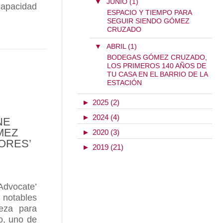
▼
JUNIO (1)
capacidad
0, YA A LA VENTA
ESPACIO Y TIEMPO PARA
SEGUIR SIENDO GÓMEZ
CRUZADO
MEZ CRUZADO INICIA UNA VENDIMIA ESCALONAD
▼
ABRIL (1)
BODEGAS GÓMEZ CRUZADO,
LOS PRIMEROS 140 AÑOS DE
TU CASA EN EL BARRIO DE LA
ESTACIÓN
►
2025 (2)
►
2024 (4)
NE
MEZ
►
2020 (3)
ORES’
►
2019 (21)
Advocate’
 notables
eza para
o, uno de