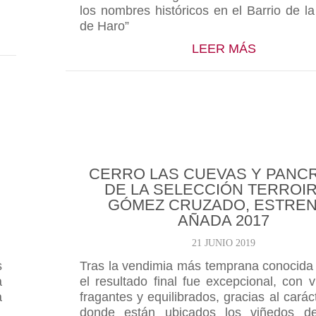
los nombres históricos en el Barrio de l
de Haro”
UZADO PARTICIPA EN LA ‘WINE EDUCATION WEEK’
ABOUT LU
LEER MÁS
CERRO LAS CUEVAS Y PANC
DE LA SELECCIÓN TERROIR
GÓMEZ CRUZADO, ESTRE
AÑADA 2017
21 JUNIO 2019
s
Tras la vendimia más temprana conocida 
a
el resultado final fue excepcional, con 
a
fragantes y equilibrados, gracias al carác
donde están ubicados los viñedos 