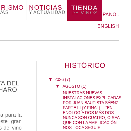
URISMO
NOTICIAS
TIENDA
VAS
Y ACTUALIDAD
DE VINOS
ESPAÑOL
ENGLISH
HISTÓRICO
▼
2026 (7)
TA DEL
▼
AGOSTO (1)
 HARO
NUESTRAS NUEVAS
INSTALACIONES EXPLICADAS
POR JUAN BAUTISTA SÁENZ
PARTE III (Y FINAL) —“EN
ENOLOGÍA DOS MÁS DOS
da para la
NUNCA SON CUATRO, O SEA
este gran
QUE CON LA AMPLICACIÓN
 del vino
NOS TOCA SEGUIR