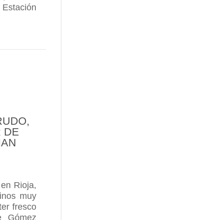
a Estación
 QUE EL WINE&SPIRIT EDUCATION TRUST CELEBRA
IS GUTIÉRREZ (THE WINE ADVOCATE) INCLUYE A
RUDO,
 DE
NAN
en Rioja,
vinos muy
ter fresco
de Gómez