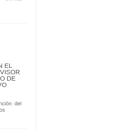
CARAY FEST 2019 DEL 19 AL 21 DE JULIO
ERRO LAS CUEVAS Y PANCRUDO, DE LA SELECCIÓ
N EL
DVISOR
DO DE
VO
nción del
ros
 20 DE JUNIO DE 2020
ÓMEZ CRUZADO ENTRA EN EL SALÓN DE LA FAMA 