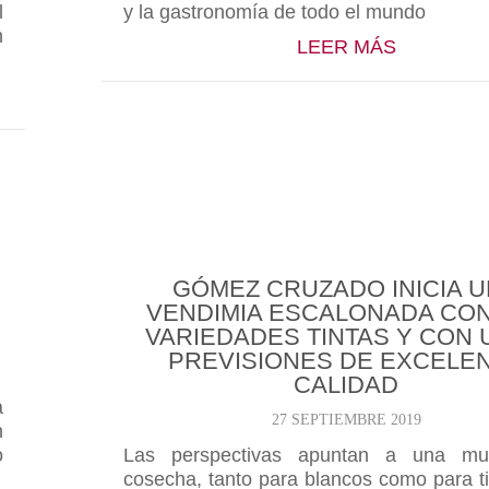
l
y la gastronomía de todo el mundo
n
ABOUT ES
LEER MÁS
, SELECCIONADO ENTRE LOS MEJORES VINOS DE 
GÓMEZ CRUZADO INICIA 
VENDIMIA ESCALONADA CON
VARIEDADES TINTAS Y CON
PREVISIONES DE EXCELE
CALIDAD
a
27 SEPTIEMBRE 2019
n
o
Las perspectivas apuntan a una m
cosecha, tanto para blancos como para ti